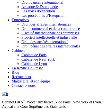
Droit bancaire international
Arnaque & Escroquerie
Les voies d’exécution
Les procédures d’Exequatur
Entreprises
Droit des affaires internationales
Droit commercial et de la concurrence
Fiscalité internationale des entreprises
Propriété intellectuelle et industrielle
Droit des sociétés international
Droit pénal des affaires internationales
Cabinets
Cabinet de Paris
Cabinet de New York
Cabinet de Lyon
La Revue De Presse
Blog
Recrutement
Maître Draï et son équipe
Contactez-nous
Cabinet DRAÏ, avocat aux barreaux de Paris, New York et Lyon.
Avocat à la Cour Suprême des États-Unis