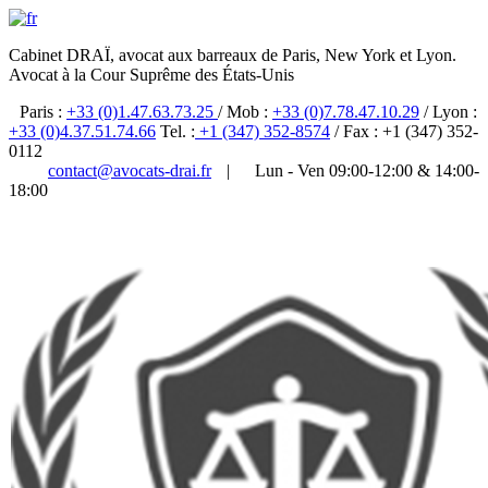
Cabinet DRAÏ, avocat aux barreaux de Paris, New York et Lyon.
Avocat à la Cour Suprême des États-Unis
Paris :
+33 (0)1.47.63.73.25
/ Mob :
+33 (0)7.78.47.10.29
/ Lyon :
+33 (0)4.37.51.74.66
Tel. :
+1 (347) 352-8574
/ Fax : +1 (347) 352-
0112
contact@avocats-drai.fr
|
Lun - Ven 09:00-12:00 & 14:00-
18:00
✆ 01 47 63 73 25