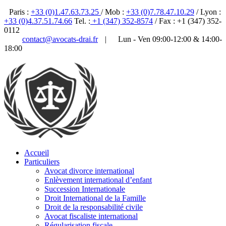
Paris :
+33 (0)1.47.63.73.25
/ Mob :
+33 (0)7.78.47.10.29
/ Lyon :
+33 (0)4.37.51.74.66
Tel. :
+1 (347) 352-8574
/ Fax : +1 (347) 352-
0112
contact@avocats-drai.fr
|
Lun - Ven 09:00-12:00 & 14:00-
18:00
✆ 01 47 63 73 25
Accueil
Particuliers
Avocat divorce international
Enlèvement international d’enfant
Succession Internationale
Droit International de la Famille
Droit de la responsabilité civile
Avocat fiscaliste international
Régularisation fiscale