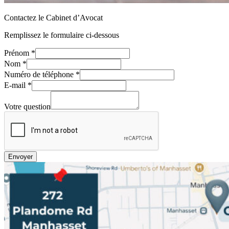
Contactez le Cabinet d’Avocat
Remplissez le formulaire ci-dessous
Prénom
*
Nom
*
téléphone
Numéro de téléphone
*
question
E-mail
*
E-
mail
Votre question
Envoyer