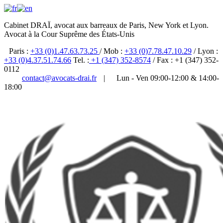
Cabinet DRAÏ, avocat aux barreaux de Paris, New York et Lyon.
Avocat à la Cour Suprême des États-Unis
Paris :
+33 (0)1.47.63.73.25
/ Mob :
+33 (0)7.78.47.10.29
/ Lyon :
+33 (0)4.37.51.74.66
Tel. :
+1 (347) 352-8574
/ Fax : +1 (347) 352-
0112
contact@avocats-drai.fr
|
Lun - Ven 09:00-12:00 & 14:00-
18:00
✆ 01 47 63 73 25