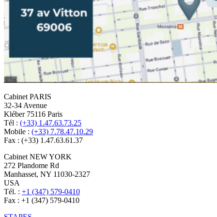
Cabinet PARIS
32-34 Avenue
Kléber 75116 Paris
Tél :
(+33) 1.47.63.73.25
Mobile :
(+33) 7.78.47.10.29
Fax : (+33) 1.47.63.61.37
Cabinet NEW YORK
272 Plandome Rd
Manhasset, NY 11030-2327
USA
Tél. :
+1 (347) 579-0410
Fax : +1 (347) 579-0410
STAPES