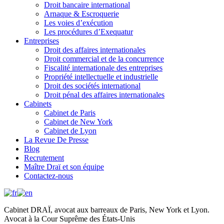
Droit bancaire international
Arnaque & Escroquerie
Les voies d’exécution
Les procédures d’Exequatur
Entreprises
Droit des affaires internationales
Droit commercial et de la concurrence
Fiscalité internationale des entreprises
Propriété intellectuelle et industrielle
Droit des sociétés international
Droit pénal des affaires internationales
Cabinets
Cabinet de Paris
Cabinet de New York
Cabinet de Lyon
La Revue De Presse
Blog
Recrutement
Maître Draï et son équipe
Contactez-nous
Cabinet DRAÏ, avocat aux barreaux de Paris, New York et Lyon.
Avocat à la Cour Suprême des États-Unis