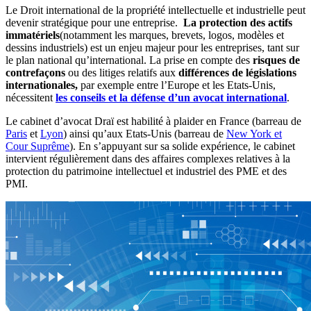
Le Droit international de la propriété intellectuelle et industrielle peut
devenir stratégique pour une entreprise.
La protection des actifs
immatériels
(notamment les marques, brevets, logos, modèles et
dessins industriels) est un enjeu majeur pour les entreprises, tant sur
le plan national qu’international. La prise en compte des
risques de
contrefaçons
ou des litiges relatifs aux
différences de législations
internationales,
par exemple entre l’Europe et les Etats-Unis,
nécessitent
les conseils et la défense d’un avocat international
.
Le cabinet d’avocat Draï est habilité à plaider en France (barreau de
Paris
et
Lyon
) ainsi qu’aux Etats-Unis (barreau de
New York et
Cour Suprême
). En s’appuyant sur sa solide expérience, le cabinet
intervient régulièrement dans des affaires complexes relatives à la
protection du patrimoine intellectuel et industriel des PME et des
PMI.