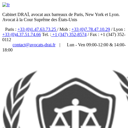
Cabinet DRAÏ, avocat aux barreaux de Paris, New York et Lyon.
Avocat à la Cour Suprême des États-Unis
Paris :
+33 (0)1.47.63.73.25
/ Mob :
+33 (0)7.78.47.10.29
/ Lyon :
+33 (0)4.37.51.74.66
Tel. :
+1 (347) 352-8574
/ Fax : +1 (347) 352-
0112
contact@avocats-drai.fr
|
Lun - Ven 09:00-12:00 & 14:00-
18:00
✆ 01 47 63 73 25