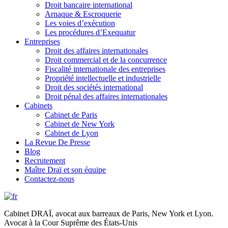
Droit bancaire international
Arnaque & Escroquerie
Les voies d’exécution
Les procédures d’Exequatur
Entreprises
Droit des affaires internationales
Droit commercial et de la concurrence
Fiscalité internationale des entreprises
Propriété intellectuelle et industrielle
Droit des sociétés international
Droit pénal des affaires internationales
Cabinets
Cabinet de Paris
Cabinet de New York
Cabinet de Lyon
La Revue De Presse
Blog
Recrutement
Maître Draï et son équipe
Contactez-nous
Cabinet DRAÏ, avocat aux barreaux de Paris, New York et Lyon.
Avocat à la Cour Suprême des États-Unis