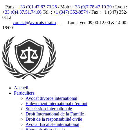
Paris :
+33 (0)1.47.63.73.25
/ Mob :
+33 (0)7.78.47.10.29
/ Lyon :
+33 (0)4.37.51.74.66
Tel. :
+1 (347) 352-8574
/ Fax : +1 (347) 352-
0112
contact@avocats-drai.fr
|
Lun - Ven 09:00-12:00 & 14:00-
18:00
✆ 01 47 63 73 25
Accueil
Particuliers
Avocat divorce international
Enlèvement international d’enfant
Succession Internationale
Droit International de la Famille
Droit de la responsabilité civile
Avocat fiscaliste international
Régularisation fiscale