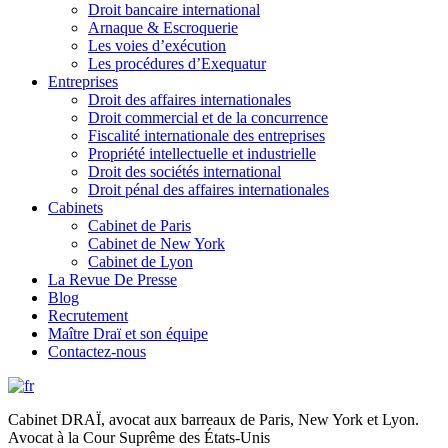
Droit bancaire international
Arnaque & Escroquerie
Les voies d’exécution
Les procédures d’Exequatur
Entreprises
Droit des affaires internationales
Droit commercial et de la concurrence
Fiscalité internationale des entreprises
Propriété intellectuelle et industrielle
Droit des sociétés international
Droit pénal des affaires internationales
Cabinets
Cabinet de Paris
Cabinet de New York
Cabinet de Lyon
La Revue De Presse
Blog
Recrutement
Maître Draï et son équipe
Contactez-nous
Cabinet DRAÏ, avocat aux barreaux de Paris, New York et Lyon.
Avocat à la Cour Suprême des États-Unis