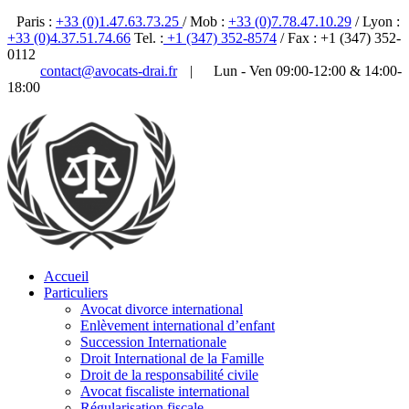
Paris :
+33 (0)1.47.63.73.25
/ Mob :
+33 (0)7.78.47.10.29
/ Lyon :
+33 (0)4.37.51.74.66
Tel. :
+1 (347) 352-8574
/ Fax : +1 (347) 352-
0112
contact@avocats-drai.fr
|
Lun - Ven 09:00-12:00 & 14:00-
18:00
✆ 01 47 63 73 25
Accueil
Particuliers
Avocat divorce international
Enlèvement international d’enfant
Succession Internationale
Droit International de la Famille
Droit de la responsabilité civile
Avocat fiscaliste international
Régularisation fiscale