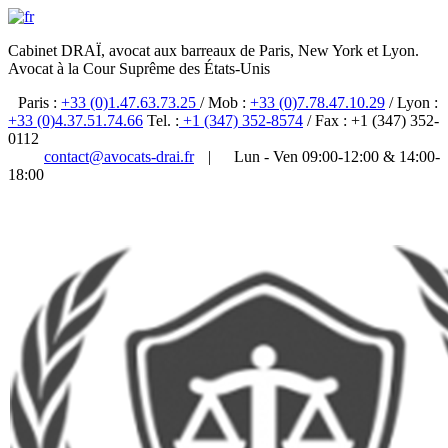
Cabinet DRAÏ, avocat aux barreaux de Paris, New York et Lyon.
Avocat à la Cour Suprême des États-Unis
Paris :
+33 (0)1.47.63.73.25
/ Mob :
+33 (0)7.78.47.10.29
/ Lyon :
+33 (0)4.37.51.74.66
Tel. :
+1 (347) 352-8574
/ Fax : +1 (347) 352-
0112
contact@avocats-drai.fr
|
Lun - Ven 09:00-12:00 & 14:00-
18:00
✆ 01 47 63 73 25