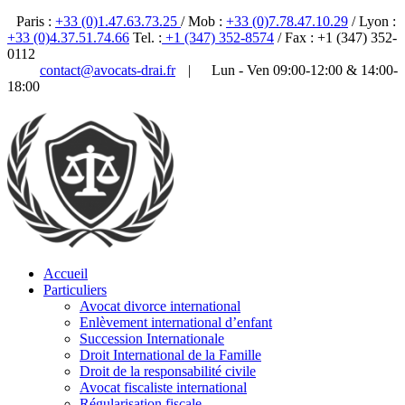
Paris :
+33 (0)1.47.63.73.25
/ Mob :
+33 (0)7.78.47.10.29
/ Lyon :
+33 (0)4.37.51.74.66
Tel. :
+1 (347) 352-8574
/ Fax : +1 (347) 352-
0112
contact@avocats-drai.fr
|
Lun - Ven 09:00-12:00 & 14:00-
18:00
✆ 01 47 63 73 25
Accueil
Particuliers
Avocat divorce international
Enlèvement international d’enfant
Succession Internationale
Droit International de la Famille
Droit de la responsabilité civile
Avocat fiscaliste international
Régularisation fiscale