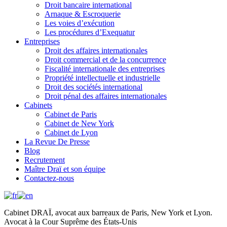
Droit bancaire international
Arnaque & Escroquerie
Les voies d’exécution
Les procédures d’Exequatur
Entreprises
Droit des affaires internationales
Droit commercial et de la concurrence
Fiscalité internationale des entreprises
Propriété intellectuelle et industrielle
Droit des sociétés international
Droit pénal des affaires internationales
Cabinets
Cabinet de Paris
Cabinet de New York
Cabinet de Lyon
La Revue De Presse
Blog
Recrutement
Maître Draï et son équipe
Contactez-nous
Cabinet DRAÏ, avocat aux barreaux de Paris, New York et Lyon.
Avocat à la Cour Suprême des États-Unis