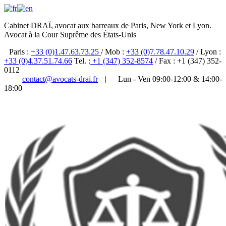
Cabinet DRAÏ, avocat aux barreaux de Paris, New York et Lyon.
Avocat à la Cour Suprême des États-Unis
Paris :
+33 (0)1.47.63.73.25
/ Mob :
+33 (0)7.78.47.10.29
/ Lyon :
+33 (0)4.37.51.74.66
Tel. :
+1 (347) 352-8574
/ Fax : +1 (347) 352-
0112
contact@avocats-drai.fr
|
Lun - Ven 09:00-12:00 & 14:00-
18:00
✆ 01 47 63 73 25